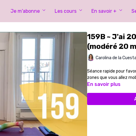
Je m'abonne
Les cours
En savoir +
S
159B ~ J'ai 2
(modéré 20 m
Carolina de la Cuest
Séance rapide pour favori
zones que vous allez mobi
En savoir plus