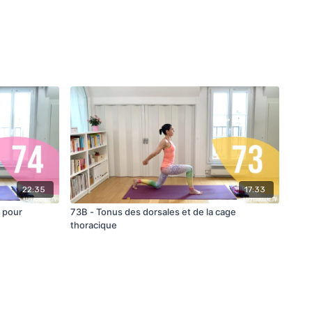
22:35
17:33
s pour
73B - Tonus des dorsales et de la cage
thoracique