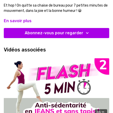
Et hop ! On quitte sa chaise de bureau pour 7 petites minutes de
mouvement, dans la joie et la bonne humeur ! 😀
En savoir plus
Ce n'est pas grave si vos postures ne sont pas parfaites,
honorez votre corps en bougeant avec respect et bienveillance
:)
Abonnez-vous pour regarder
Petit à petit, vous allez progresser !
Vidéos associées
05:11