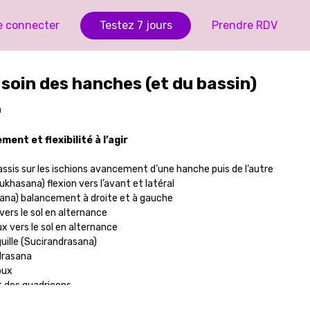
e connecter
Testez 7 jours
Prendre RDV
 soin des hanches (et du bassin)
a
ment et flexibilité à l’agir
ssis sur les ischions avancement d’une hanche puis de l’autre
khasana) flexion vers l’avant et latéral
sana) balancement à droite et à gauche
vers le sol en alternance
x vers le sol en alternance
guille (Sucirandrasana)
drasana
oux
t des quadriceps