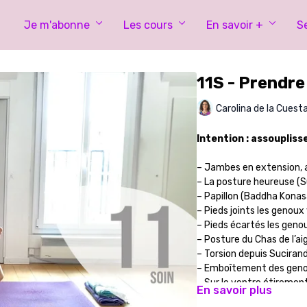
Je m'abonne
Les cours
En savoir +
S
11S - Prendre
Carolina de la Cuest
Intention : assouplisse
– Jambes en extension, a
– La posture heureuse (Su
– Papillon (Baddha Kona
– Pieds joints les genoux 
– Pieds écartés les genou
– Posture du Chas de l’ai
– Torsion depuis Suciran
– Emboîtement des gen
– Sur le ventre étiremen
En savoir plus