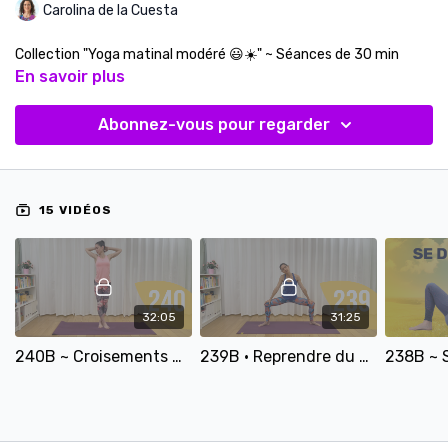
Carolina de la Cuesta
Collection "Yoga matinal modéré 😃☀️" ~ Séances de 30 min
En savoir plus
Abonnez-vous pour regarder
15 VIDÉOS
32:05
31:25
240B ~ Croisements matinaux pour activer la joie de vivre ! (30 min modéré-doux)
239B • Reprendre du poil de la bête (remise en forme en douceur - 30 min modérés)